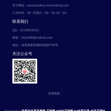
官方网站：www.playboy-xinhandong.com
工作时间：周一至周六（09：00-18：00）
联系我们
QQ：32129018222
邮箱：50a16ff4@outlook.com
地址：体育赛事直播科技园8799号
关注公众号
友情链接：