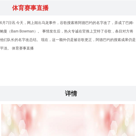
体育赛事直播
6月7日讯 今天，网上闹出乌龙事件，谷歌搜索将阿德巴约的名字改了，弄成了巴姆-
鲍曼（Bam Bowman）。 事情发生后，热火专诚在官推上艾特了谷歌，条目对方将
他们队长的名字改总结。 现在，这一额外仍是被谷歌更正，阿德巴约的搜索成果仍是
平淡。 体育赛事直播
详情