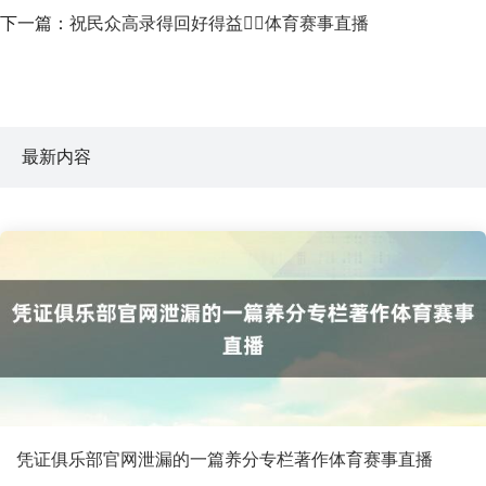
下一篇：
祝民众高录得回好得益✌🏻体育赛事直播
最新内容
凭证俱乐部官网泄漏的一篇养分专栏著作体育赛事直播