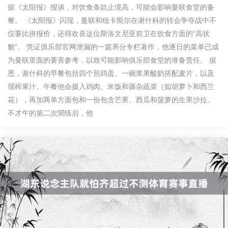
据《太阳报》报谈，对饮食条款止境高，可能会影响曼联食堂的备
餐。 《太阳报》闪现，曼联和纽卡斯尔在谢什科的转会争夺战中不
仅要比拼报价，还得欢喜这位斯洛文尼亚前卫在饮食方面的“高状
貌”。 凭证俱乐部官网泄漏的一篇养分专栏著作，他逐日的菜单已成
为曼联里面的要害参考，以致可能影响俱乐部食堂的准备责任。 据
悉，谢什科的早餐包括四个煎鸡蛋、一碗浆果酸奶搭配麦片，以及
现榨果汁。午餐他会摄入鸡肉、米饭和羼杂蔬菜（如胡萝卜和西兰
花），再加两单方面包和一份包含芒果、西瓜和菠萝的生果沙拉。
不才午的第二次闇练后，他