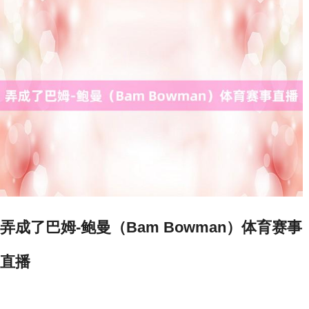
弄成了巴姆-鲍曼（Bam Bowman）体育赛事
直播