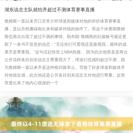
湖东说念主队就怕齐超过不测体育赛事直播
詹姆斯一直以来齐口舌常介怀球迷和媒体对他的评价体育赛事直
播，是以亦然庸碌闹出来和媒体对线的操作了。而这个休赛期詹姆
斯也再次出现了超过不测的事情。勒布朗·詹姆斯的社媒账号最近更
新了一条书不宣意的动态：“无论你们可爱我还是敌视我，最终的成
果齐是尊重我。”这句话赶快登上NBA热搜。 因为此次他简直是再次
公开花样条目别东说念主尊重我方了，球迷们也感到超过不测，因
为詹姆斯一直以来齐是这种格归拢举止。导致了好多球迷和媒体齐
对他很反感，此次他还是公开条目别东说念主对他进行尊重。反而
突显出来了他内心很虚的一个