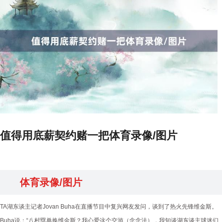
值得用底薪契约赌一把体育录像/图片
体育录像/图片
TA湖东谈主记者Jovan Buha在直播节目中复兴网友发问，谈到了热火先锋维金斯。
Buha说：“八村塁单换维金斯？我心爱这个交游（念念法），我知谈湖东谈主球迷们