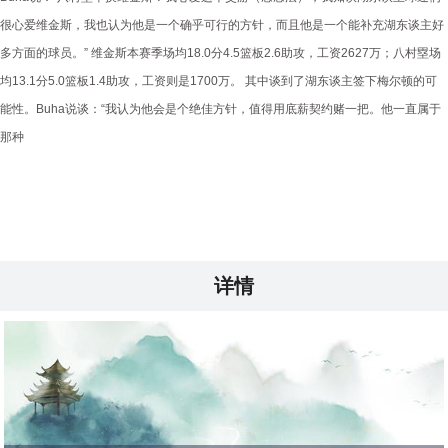
很心爱维金斯，我也认为他是一个确乎可行的方针，而且他是一个能补充湖东谈主好
多方面的球员。” 维金斯本赛季场均18.0分4.5篮板2.6助攻，工资2627万；八村塁场
均13.1分5.0篮板1.4助攻，工资则是1700万。 其中谈到了湖东谈主签下梅尔顿的可
能性。Buha说谈：“我认为他会是个绝佳方针，值得用底薪契约赌一把。他一直属于
那种
详情