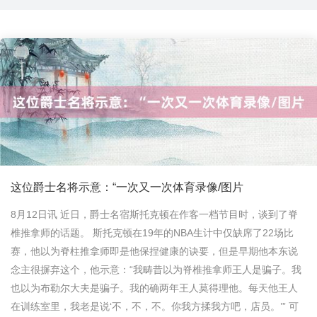
这位爵士名将示意：“一次又一次体育录像/图片
8月12日讯 近日，爵士名宿斯托克顿在作客一档节目时，谈到了脊
椎推拿师的话题。 斯托克顿在19年的NBA生计中仅缺席了22场比
赛，他以为脊柱推拿师即是他保捏健康的诀要，但是早期他本东说
念主很摒弃这个，他示意：“我畴昔以为脊椎推拿师王人是骗子。我
也以为布勒尔大夫是骗子。我的确两年王人莫得理他。每天他王人
在训练室里，我老是说‘不，不，不。你我方揉我方吧，店员。’” 可