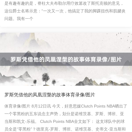
是有趣有趣的是，脊柱大夫布勒尔用疗效篡改了斯托克顿的意见，
这位爵士名将示意：“一次又一次，他搞定了我的脚踝扭伤和肌腱炎
问题。我有一个
罗斯凭借他的凤凰涅槃的故事体育录像/图片
体育录像/图片 8月12日讯 今天，好意思媒Clutch Points NBA晒出了
一个零黑粉的五东说念主声势，划分是诺维茨基、罗斯、博班、亚
当斯和凯文-乐福。 Clutch Points NBA全文如下： 这支球队中的球
员全是“零黑粉”？德里克-罗斯、博班、诺维茨基、史蒂文-亚当斯和