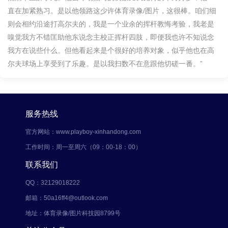
直在加紧熟习。是以他领路这少许体育录像/图片，这很棒。咱们细
则会相约沿途打高尔夫的，我是一个业余的挥杆教悔考验，我老是
嗅觉我方不错匡助他东说念主校正挥杆四肢，即便我也许不知说念
我方在说些什么。但他看起来是个很好的培养对象，似乎他也在高
尔夫球场上享受到了乐趣。是以我扫数不在意跟他切磋一番。”
服务热线
官方网站：www.playboy-xinhandong.com
工作时间：周一至周六（09：00-18：00）
联系我们
QQ：32129018222
邮箱：50a16ff4@outlook.com
地址：体育录像/图片科技园8799号