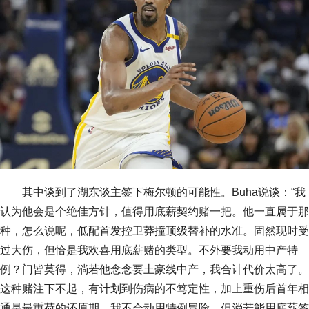
其中谈到了湖东谈主签下梅尔顿的可能性。Buha说谈：“我
认为他会是个绝佳方针，值得用底薪契约赌一把。他一直属于那
种，怎么说呢，低配首发控卫莽撞顶级替补的水准。固然现时受
过大伤，但恰是我欢喜用底薪赌的类型。不外要我动用中产特
例？门皆莫得，淌若他念念要土豪线中产，我合计代价太高了。
这种赌注下不起，有计划到伤病的不笃定性，加上重伤后首年相
通是最重荷的还原期，我不会动用特例冒险。但淌若能用底薪签