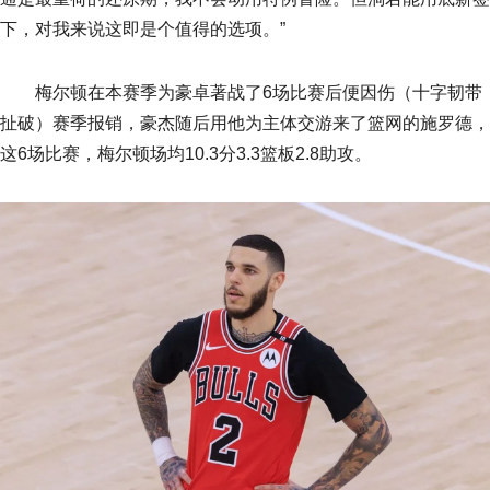
下，对我来说这即是个值得的选项。”
梅尔顿在本赛季为豪卓著战了6场比赛后便因伤（十字韧带
扯破）赛季报销，豪杰随后用他为主体交游来了篮网的施罗德，
这6场比赛，梅尔顿场均10.3分3.3篮板2.8助攻。