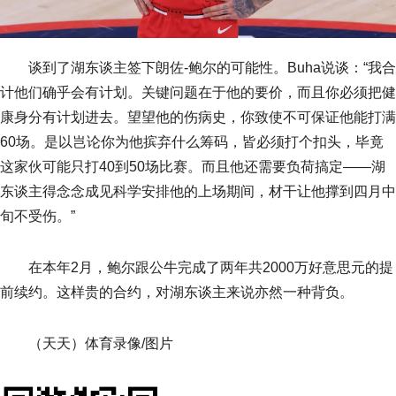
谈到了湖东谈主签下朗佐-鲍尔的可能性。Buha说谈：“我合
计他们确乎会有计划。关键问题在于他的要价，而且你必须把健
康身分有计划进去。望望他的伤病史，你致使不可保证他能打满
60场。是以岂论你为他摈弃什么筹码，皆必须打个扣头，毕竟
这家伙可能只打40到50场比赛。而且他还需要负荷搞定——湖
东谈主得念念成见科学安排他的上场期间，材干让他撑到四月中
旬不受伤。”
在本年2月，鲍尔跟公牛完成了两年共2000万好意思元的提
前续约。这样贵的合约，对湖东谈主来说亦然一种背负。
（天天）体育录像/图片