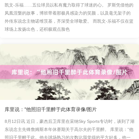
凯文-乐福……五位球员以私有魔力取得了球迷的心。 罗斯凭借他的
凤凰涅槃的故事，博班带着那极具感染力的笑颜，以及毫无架子的
外传东说念主物诺维茨基，齐深受全球敬爱。 而凯文-乐福不仅在篮
球场上发扬出色，还积极观点脸色
库里说：“他照旧千里醉于此体育录像/图片
8月12日讯 近日，豪杰后卫库里在采纳Sky Sports专访时，谈到了湖
东说念主先锋詹姆斯本年休赛期关于高尔夫的千里醉。 库里说：“他
照旧千里醉于此。他去球场熟习的次数比我觉得的平方好多，他一