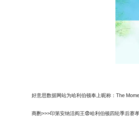
好意思数据网站为哈利伯顿奉上昵称：The Mome
商酌>>>印第安纳活阎王😨哈利伯顿四轮季后赛孝