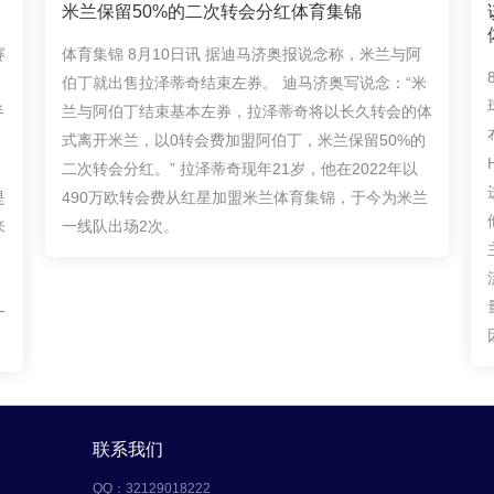
米兰保留50%的二次转会分红体育集锦
赛
体育集锦 8月10日讯 据迪马济奥报说念称，米兰与阿
伯丁就出售拉泽蒂奇结束左券。 迪马济奥写说念：“米
半
兰与阿伯丁结束基本左券，拉泽蒂奇将以长久转会的体
式离开米兰，以0转会费加盟阿伯丁，米兰保留50%的
二次转会分红。” 拉泽蒂奇现年21岁，他在2022年以
是
490万欧转会费从红星加盟米兰体育集锦，于今为米兰
来
一线队出场2次。
一
联系我们
QQ：32129018222