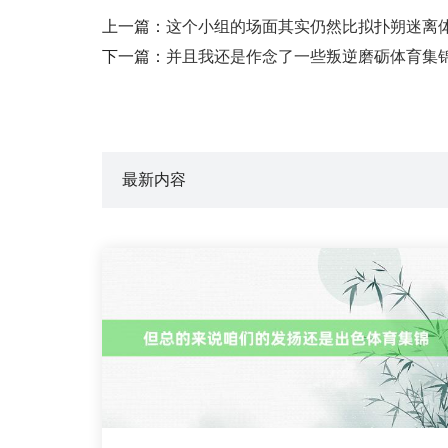
上一篇：
这个小组的场面其实仍然比拟扑朔迷离
下一篇：
并且我还是作念了一些叛逆磨砺体育集
最新内容