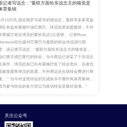
该记者写说念：“曼联方面给东说念主的嗅觉是
体育集锦
8月10日讯 据近期罗马诺等的报说念，曼联等多家英超
球队有益布莱顿中场巴莱巴，球员风景加盟曼联，不外
布莱顿方靠近球员的要价高达1亿英镑。 记者Ross
Harwood在社媒对巴莱巴与曼联的转会传说进行跟
进，该记者写说念：“曼联方面给东说念主的嗅觉是，
他们将完成巴莱巴的转会，当今两边已谈妥了个东说念
主条件，球员此前已向布莱顿抒发了转会意向，后者也
流败显露售球员的意愿，不外两边还在就转会费进行商
量。” “当今对这笔转会的完成执乐不雅作风体育集锦，
因为参与转会的各方皆以为鼓动转会是最好选项。”
关注公众号