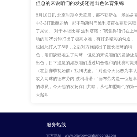
但总的来说咱们的发扬还是出色体育集锦
8月10日讯 北京时期今天凌晨，那不勒斯在一场热身
中3-2打败赫罗纳，那不勒斯时尚波利塔诺在赛后采取
了采访。 对于本场比赛 波利塔诺：“我觉得咱们在上
场的前25分钟打出了极高水准，有好多精彩的勾通，
也因此打入了3球，之后对方施展出了擅长控球的特
色，咱们缺憾地丢了两球，但总的来说咱们的发扬还
出色，目下遑急的如故咱们通过鸠合饱和的比赛时期
（在新赛季初始前）找到状态。“ 对至今天比赛为本队
攻入两球的德布劳内 波利塔诺：“德布劳内是一位超卓
的球员，今天他的发扬存目共睹，从他加盟咱们的第
天起即
服务热线
官方网站：www.playboy-xinhandong.com