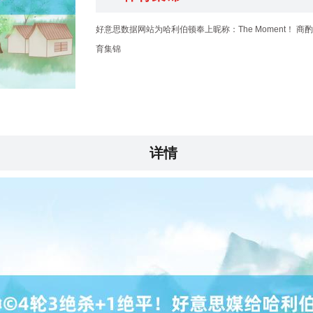
好意思数据网站为哈利伯顿奉上昵称：The Moment！ 商
育集锦
详情